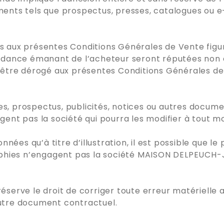
uments tels que prospectus, presses, catalogues ou e-
res aux présentes Conditions Générales de Vente fig
dance émanant de l’acheteur seront réputées non é
ut être dérogé aux présentes Conditions Générales d
gues, prospectus, publicités, notices ou autres do
agent pas la société qui pourra les modifier à tout 
ées qu’à titre d’illustration, il est possible que le p
phies n’engagent pas la société MAISON DELPEUCH-JO
rve le droit de corriger toute erreur matérielle ac
autre document contractuel.