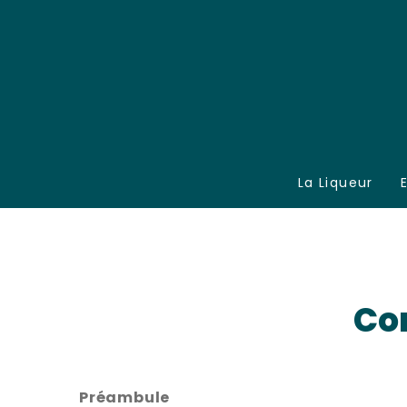
La Liqueur
Con
Préambule