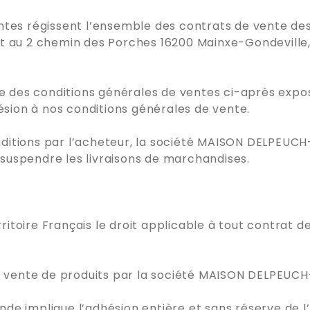
ntes régissent l’ensemble des contrats de vente de
t au 2 chemin des Porches 16200 Mainxe-Gondeville,
nce des conditions générales de ventes ci-après ex
hésion à nos conditions générales de vente.
itions par l’acheteur, la société MAISON DELPEUCH-
uspendre les livraisons de marchandises.
rritoire Français le droit applicable à tout contrat de
a vente de produits par la société MAISON DELPEUCH-J
de implique l’adhésion entière et sans réserve de l