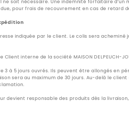
 ne soit nécessaire. Une indemnité forfaitaire d’un 
a due, pour frais de recouvrement en cas de retard 
expédition
esse indiquée par le client. Le colis sera acheminé j
ce Client interne de la société MAISON DELPEUCH-JO
 3 à 5 jours ouvrés. Ils peuvent être allongés en pér
aison sera au maximum de 30 jours. Au-delà le client
clamation.
r devient responsable des produits dès la livraison,