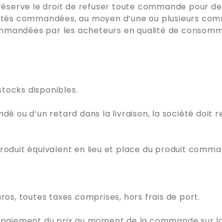
serve le droit de refuser toute commande pour des 
ntités commandées, au moyen d’une ou plusieurs c
ommandées par les acheteurs en qualité de consomm
 stocks disponibles.
é ou d’un retard dans la livraison, la société doit r
n produit équivalent en lieu et place du produit comm
ros, toutes taxes comprises, hors frais de port.
e paiement du prix au moment de la commande sur la