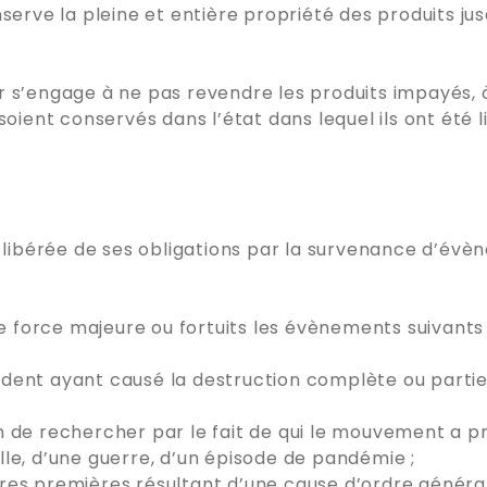
ve la pleine et entière propriété des produits jusq
r s’engage à ne pas revendre les produits impayés,
oient conservés dans l’état dans lequel ils ont été liv
bérée de ses obligations par la survenance d’évène
force majeure ou fortuits les évènements suivants 
accident ayant causé la destruction complète ou part
oin de rechercher par le fait de qui le mouvement a pr
le, d’une guerre, d’un épisode de pandémie ;
res premières résultant d’une cause d’ordre général