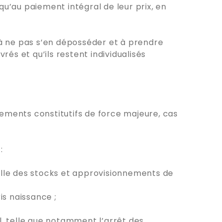
u’au paiement intégral de leur prix, en
 à ne pas s’en déposséder et à prendre
rés et qu’ils restent individualisés
ments constitutifs de force majeure, cas
:
ielle des stocks et approvisionnements de
is naissance ;
, telle que notamment l’arrêt des